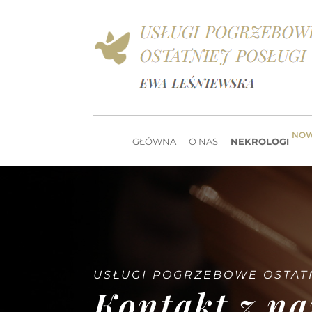
NO
GŁÓWNA
O NAS
NEKROLOGI
USŁUGI POGRZEBOWE OSTAT
Kontakt z n