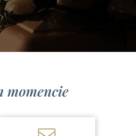
ym momencie
