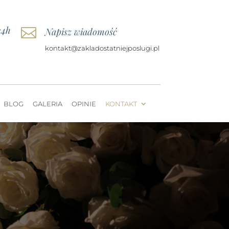
24h

Napisz wiadomość
kontakt@zakladostatniejposlugi.pl
BLOG
GALERIA
OPINIE
KONTAKT