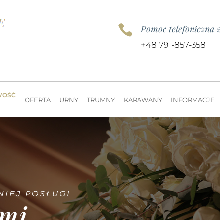

Pomoc telefoniczna 
+48 791-857-358
WOŚĆ
OFERTA
URNY
TRUMNY
KARAWANY
INFORMACJE
NIEJ POSŁUGI
ami