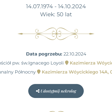
14.07.1974 - 14.10.2024
Wiek: 50 lat
Data pogrzebu:
22.10.2024
ościół pw. św.Ignacego Loyoli
Kazimierza Wóycic
nalny Północny
Kazimierza Wóycickiego 14A, 
Udostępnij nekrolog