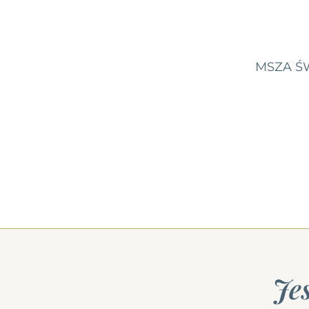
MSZA ŚW
Je