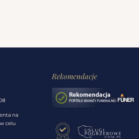
Rekomendacje
1
08
ienta na
 w celu