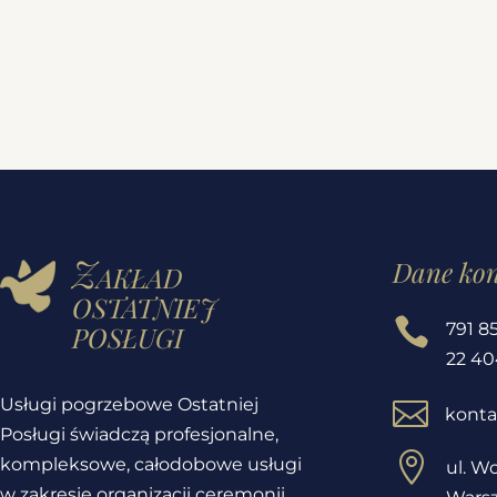
Zakład
Dane ko
ostatniej
posługi

791 8
22 40
Usługi pogrzebowe Ostatniej

konta
Posługi świadczą profesjonalne,

kompleksowe, całodobowe usługi
ul. Wo
w zakresie organizacji ceremonii