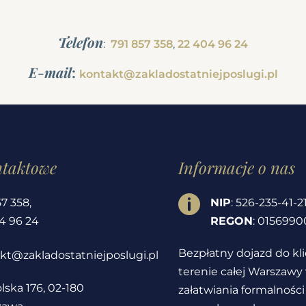
Telefon
:
791 857 358
,
22 404 96 24
E-mail
:
kontakt@zakladostatniejposlugi.pl
ntaktowe
Informacje o nas

57 358
,
NIP
: 526-235-41-2
4 96 24
REGON
: 0156990
Bezpłatny dojazd do kl
kt@zakladostatniejposlugi.pl
terenie całej Warszawy
lska 176, 02-180
załatwiania formalności