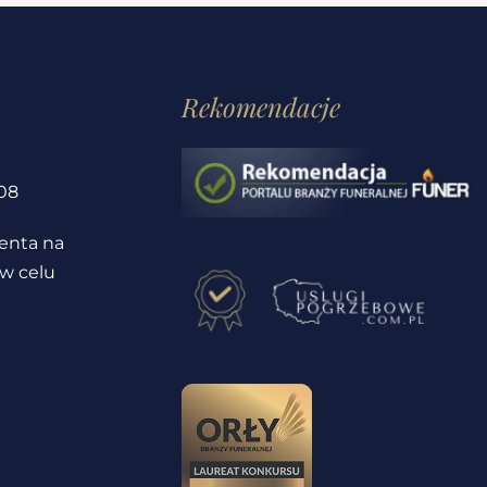
Rekomendacje
1
08
ienta na
 w celu