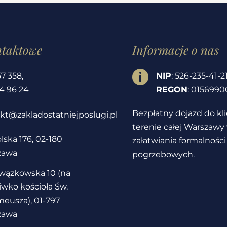
ntaktowe
Informacje o nas

57 358
,
NIP
: 526-235-41-2
4 96 24
REGON
: 0156990
Bezpłatny dojazd do kl
kt@zakladostatniejposlugi.pl
terenie całej Warszawy
lska 176, 02-180
załatwiania formalności
zawa
pogrzebowych.
owązkowska 10 (na
iwko kościoła Św.
eusza), 01-797
zawa