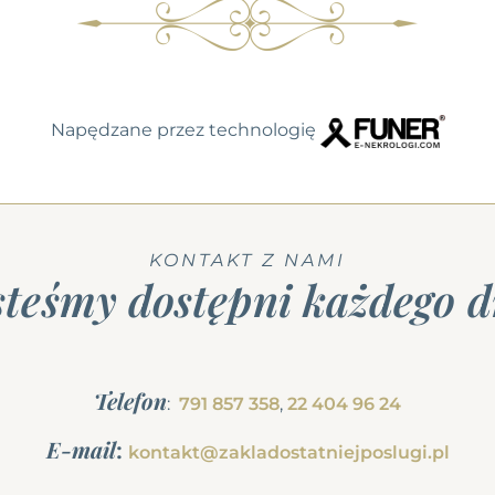
Napędzane przez technologię
KONTAKT Z NAMI
steśmy dostępni każdego d
Telefon
:
791 857 358
,
22 404 96 24
E-mail
:
kontakt@zakladostatniejposlugi.pl