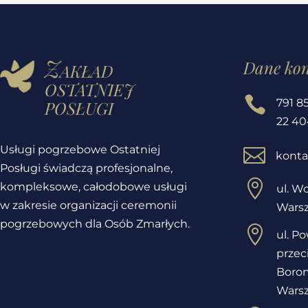
Zakład
Dane ko
ostatniej
posługi

791 8
22 40
Usługi pogrzebowe Ostatniej

konta
Posługi świadczą profesjonalne,

kompleksowe, całodobowe usługi
ul. Wo
w zakresie organizacji ceremonii
Wars
pogrzebowych dla Osób Zmarłych.

ul. P
przec
Borom
Wars