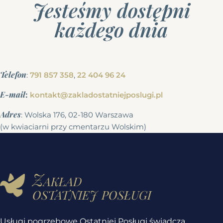
Jesteśmy dostępni
każdego dnia
Telefon
:
791 857 358
,
22 404 96 24
E-mail
:
kontakt@zakladostatniejposlugi.pl
Adres
: Wolska 176, 02-180 Warszawa
(w kwiaciarni przy cmentarzu Wolskim)
Zakład
ostatniej posługi
Usługi pogrzebowe Ostatniej Posługi świadczą