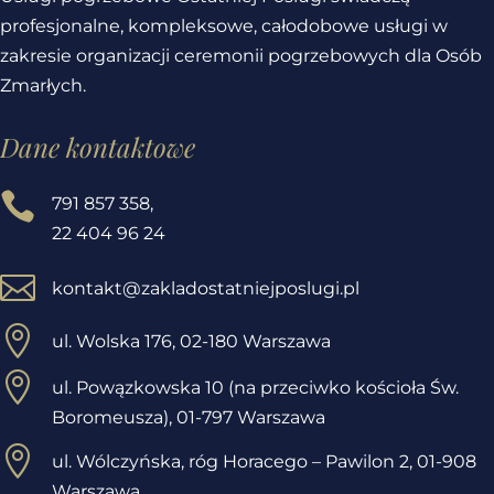
profesjonalne, kompleksowe, całodobowe usługi w
zakresie organizacji ceremonii pogrzebowych dla Osób
Zmarłych.
Dane kontaktowe

791 857 358
,
22 404 96 24

kontakt@zakladostatniejposlugi.pl

ul. Wolska 176, 02-180 Warszawa

ul. Powązkowska 10 (na przeciwko kościoła Św.
Boromeusza), 01-797 Warszawa

ul. Wólczyńska, róg Horacego – Pawilon 2,
01-908
Warszawa