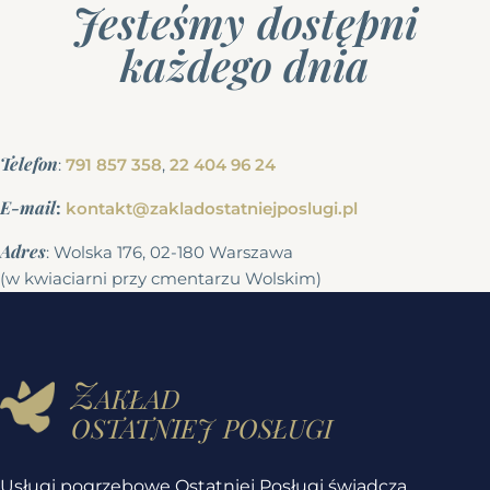
Jesteśmy dostępni
każdego dnia
Telefon
:
791 857 358
,
22 404 96 24
E-mail
:
kontakt@zakladostatniejposlugi.pl
Adres
: Wolska 176, 02-180 Warszawa
(w kwiaciarni przy cmentarzu Wolskim)
Zakład
ostatniej posługi
Usługi pogrzebowe Ostatniej Posługi świadczą