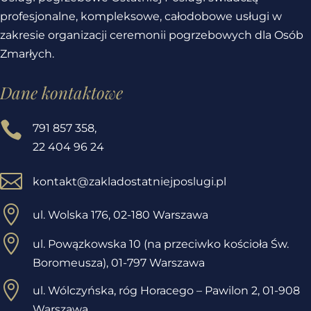
profesjonalne, kompleksowe, całodobowe usługi w
zakresie organizacji ceremonii pogrzebowych dla Osób
Zmarłych.
Dane kontaktowe

791 857 358
,
22 404 96 24

kontakt@zakladostatniejposlugi.pl

ul. Wolska 176, 02-180 Warszawa

ul. Powązkowska 10 (na przeciwko kościoła Św.
Boromeusza), 01-797 Warszawa

ul. Wólczyńska, róg Horacego – Pawilon 2,
01-908
Warszawa