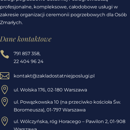
profesjonalne, kompleksowe, całodobowe usługi w
zakresie organizacji ceremonii pogrzebowych dla Osób
Zmarłych.
Dane kontaktowe

791 857 358
,
22 404 96 24

kontakt@zakladostatniejposlugi.pl

ul. Wolska 176, 02-180 Warszawa

ul. Powązkowska 10 (na przeciwko kościoła Św.
Boromeusza), 01-797 Warszawa

ul. Wólczyńska, róg Horacego – Pawilon 2,
01-908
Warszawa