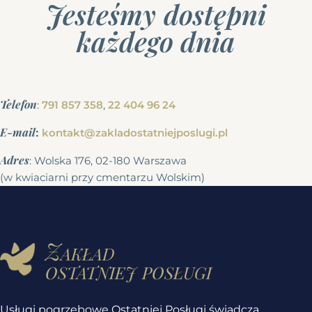
Jesteśmy dostępni
każdego dnia
Telefon
:
791 857 358
,
22 404 96 24
E-mail
:
kontakt@zakladostatniejposlugi.pl
Adres
: Wolska 176, 02-180 Warszawa
(w kwiaciarni przy cmentarzu Wolskim)
Zakład
ostatniej posługi
Usługi pogrzebowe Ostatniej Posługi świadczą