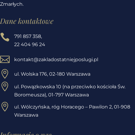
Zmarłych.
Dane kontaktowe

791 857 358
,
22 404 96 24

kontakt@zakladostatniejposlugi.pl

ul. Wolska 176, 02-180 Warszawa

ul. Powązkowska 10 (na przeciwko kościoła Św.
Boromeusza), 01-797 Warszawa

ul. Wólczyńska, róg Horacego – Pawilon 2,
01-908
Warszawa
Informacje o nas