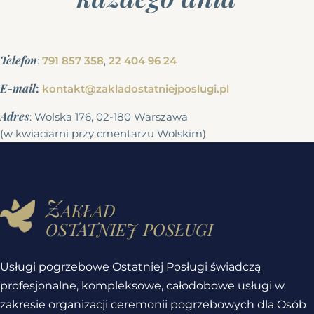
Telefon
:
791 857 358
,
22 404 96 24
E-mail
:
kontakt@zakladostatniejposlugi.pl
Adres
: Wolska 176, 02-180 Warszawa
(w kwiaciarni przy cmentarzu Wolskim)
Zakład
ostatniej posługi
Usługi pogrzebowe Ostatniej Posługi świadczą
profesjonalne, kompleksowe, całodobowe usługi w
zakresie organizacji ceremonii pogrzebowych dla Osób