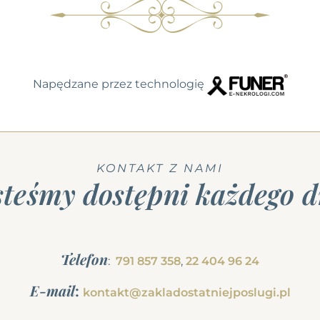
Napędzane przez technologię
KONTAKT Z NAMI
steśmy dostępni każdego d
Telefon
:
791 857 358
,
22 404 96 24
E-mail
:
kontakt@zakladostatniejposlugi.pl