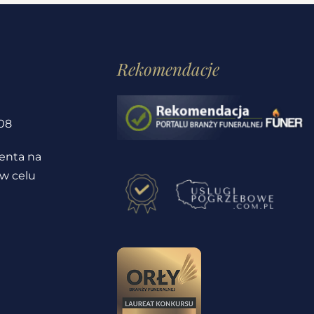
Rekomendacje
1
08
ienta na
 w celu