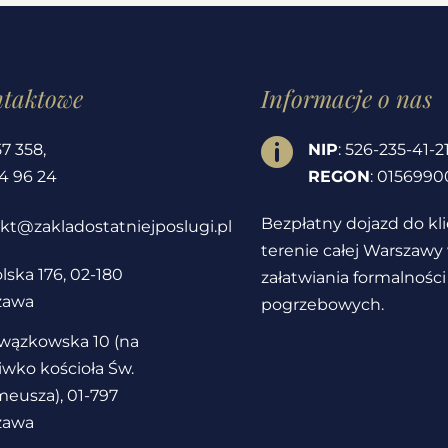
ntaktowe
Informacje o nas

57 358
,
NIP
: 526-235-41-2
4 96 24
REGON
: 0156990
Bezpłatny dojazd do kl
kt@zakladostatniejposlugi.pl
terenie całej Warszawy
lska 176, 02-180
załatwiania formalności
zawa
pogrzebowych.
owązkowska 10 (na
iwko kościoła Św.
eusza), 01-797
zawa