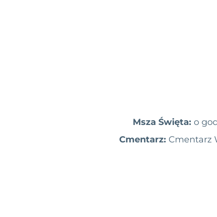
Msza Święta:
o god
Cmentarz:
Cmentarz W