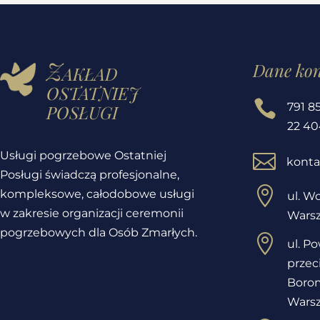
Zakład
Dane ko
ostatniej
posługi

791 8
22 40
Usługi pogrzebowe Ostatniej

konta
Posługi świadczą profesjonalne,

kompleksowe, całodobowe usługi
ul. Wo
w zakresie organizacji ceremonii
Wars
pogrzebowych dla Osób Zmarłych.

ul. P
przec
Borom
Wars