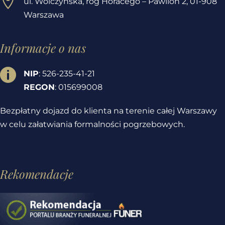

ul. Wólczyńska, róg Horacego – Pawilon 2,
01-908
Warszawa
Informacje o nas

NIP
: 526-235-41-21
REGON
: 015699008
Bezpłatny dojazd do klienta na terenie całej Warszawy
w celu załatwiania formalności pogrzebowych.
Rekomendacje