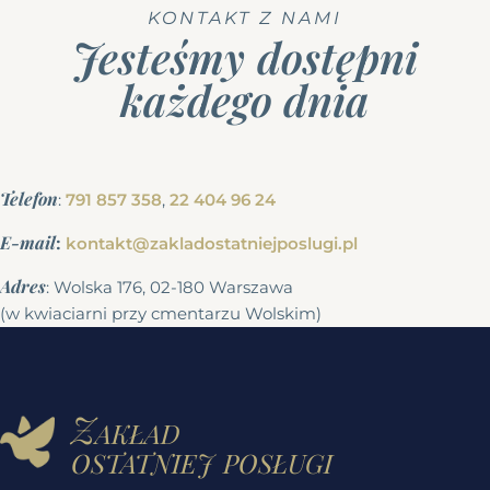
KONTAKT Z NAMI
Jesteśmy dostępni
każdego dnia
Telefon
:
791 857 358
,
22 404 96 24
E-mail
:
kontakt@zakladostatniejposlugi.pl
Adres
: Wolska 176, 02-180 Warszawa
(w kwiaciarni przy cmentarzu Wolskim)
Zakład
ostatniej posługi