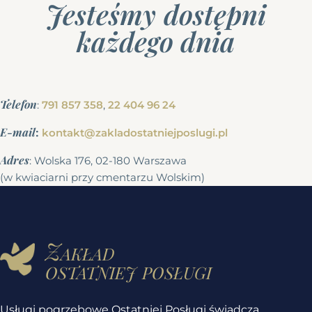
Jesteśmy dostępni
każdego dnia
Telefon
:
791 857 358
,
22 404 96 24
E-mail
:
kontakt@zakladostatniejposlugi.pl
Adres
: Wolska 176, 02-180 Warszawa
(w kwiaciarni przy cmentarzu Wolskim)
Zakład
ostatniej posługi
Usługi pogrzebowe Ostatniej Posługi świadczą