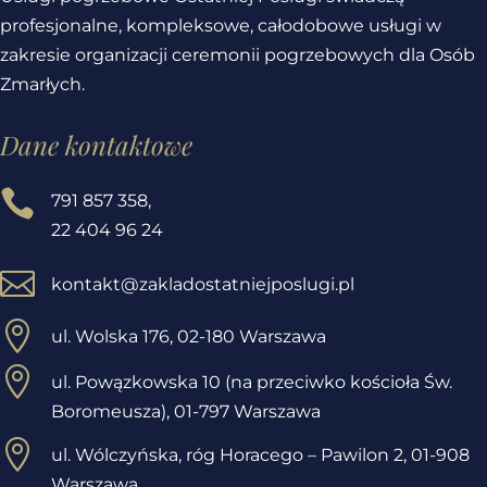
profesjonalne, kompleksowe, całodobowe usługi w
zakresie organizacji ceremonii pogrzebowych dla Osób
Zmarłych.
Dane kontaktowe

791 857 358
,
22 404 96 24

kontakt@zakladostatniejposlugi.pl

ul. Wolska 176, 02-180 Warszawa

ul. Powązkowska 10 (na przeciwko kościoła Św.
Boromeusza), 01-797 Warszawa

ul. Wólczyńska, róg Horacego – Pawilon 2,
01-908
Warszawa