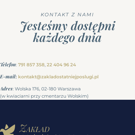
KONTAKT Z NAMI
Jesteśmy dostępni
każdego dnia
Telefon
:
791 857 358
,
22 404 96 24
E-mail
:
kontakt@zakladostatniejposlugi.pl
Adres
: Wolska 176, 02-180 Warszawa
(w kwiaciarni przy cmentarzu Wolskim)
Zakład