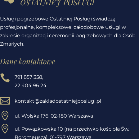
ostatniej posługi
Usługi pogrzebowe Ostatniej Posługi świadczą
profesjonalne, kompleksowe, całodobowe usługi w
zakresie organizacji ceremonii pogrzebowych dla Osób
Zmarłych.
Dane kontaktowe

791 857 358
,
22 404 96 24

kontakt@zakladostatniejposlugi.pl

ul. Wolska 176, 02-180 Warszawa

ul. Powązkowska 10 (na przeciwko kościoła Św.
Boromeusza), 01-797 Warszawa