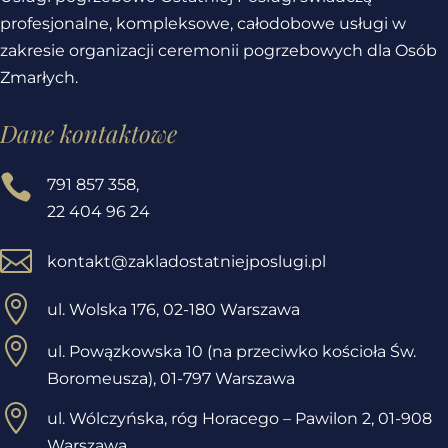
profesjonalne, kompleksowe, całodobowe usługi w
zakresie organizacji ceremonii pogrzebowych dla Osób
Zmarłych.
Dane kontaktowe

791 857 358
,
22 404 96 24

kontakt@zakladostatniejposlugi.pl

ul. Wolska 176, 02-180 Warszawa

ul. Powązkowska 10 (na przeciwko kościoła Św.
Boromeusza), 01-797 Warszawa

ul. Wólczyńska, róg Horacego – Pawilon 2,
01-908
Warszawa