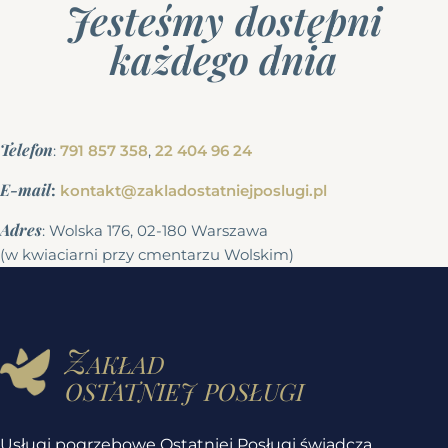
Jesteśmy dostępni
każdego dnia
Telefon
:
791 857 358
,
22 404 96 24
E-mail
:
kontakt@zakladostatniejposlugi.pl
Adres
: Wolska 176, 02-180 Warszawa
(w kwiaciarni przy cmentarzu Wolskim)
Zakład
ostatniej posługi
Usługi pogrzebowe Ostatniej Posługi świadczą