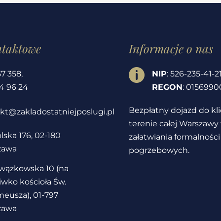
ntaktowe
Informacje o nas

57 358
,
NIP
: 526-235-41-2
4 96 24
REGON
: 0156990
Bezpłatny dojazd do kl
kt@zakladostatniejposlugi.pl
terenie całej Warszawy
lska 176, 02-180
załatwiania formalności
zawa
pogrzebowych.
owązkowska 10 (na
iwko kościoła Św.
eusza), 01-797
zawa