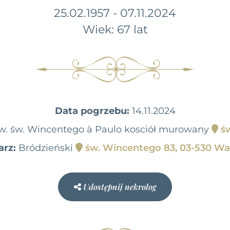
25.02.1957 - 07.11.2024
Wiek: 67 lat
Data pogrzebu:
14.11.2024
 pw. św. Wincentego à Paulo kosciół murowany
św
rz:
Bródzieński
św. Wincentego 83, 03-530 W
Udostępnij nekrolog