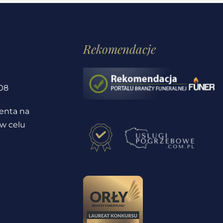
Rekomendacje
1
08
ienta na
 w celu