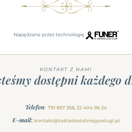
Napędzane przez technologię
KONTAKT Z NAMI
steśmy dostępni każdego d
Telefon
:
791 857 358
,
22 404 96 24
E-mail
:
kontakt@zakladostatniejposlugi.pl