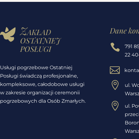
Zakład
Dane ko
ostatniej
posługi

791 8
22 40
Usługi pogrzebowe Ostatniej

konta
Posługi świadczą profesjonalne,

kompleksowe, całodobowe usługi
ul. Wo
w zakresie organizacji ceremonii
Wars
pogrzebowych dla Osób Zmarłych.

ul. P
przec
Borom
Wars