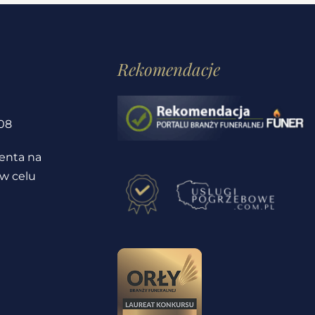
Rekomendacje
1
08
ienta na
 w celu