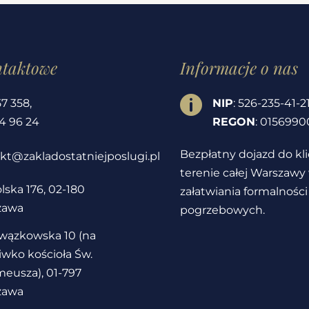
ntaktowe
Informacje o nas

57 358
,
NIP
: 526-235-41-2
4 96 24
REGON
: 0156990
Bezpłatny dojazd do kl
kt@zakladostatniejposlugi.pl
terenie całej Warszawy
lska 176, 02-180
załatwiania formalności
zawa
pogrzebowych.
owązkowska 10 (na
iwko kościoła Św.
eusza), 01-797
zawa