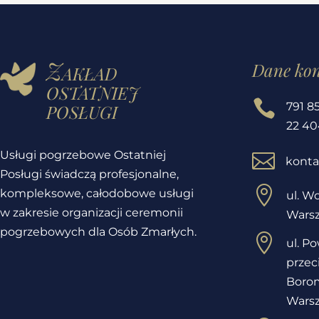
Zakład
Dane ko
ostatniej
posługi

791 8
22 40
Usługi pogrzebowe Ostatniej

konta
Posługi świadczą profesjonalne,

kompleksowe, całodobowe usługi
ul. Wo
w zakresie organizacji ceremonii
Wars
pogrzebowych dla Osób Zmarłych.

ul. P
przec
Borom
Wars