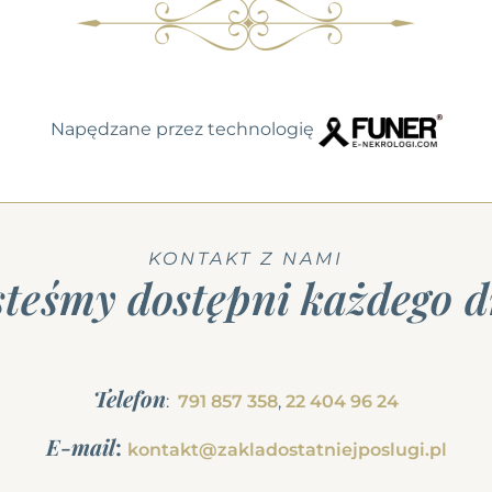
Napędzane przez technologię
KONTAKT Z NAMI
steśmy dostępni każdego d
Telefon
:
791 857 358
,
22 404 96 24
E-mail
:
kontakt@zakladostatniejposlugi.pl