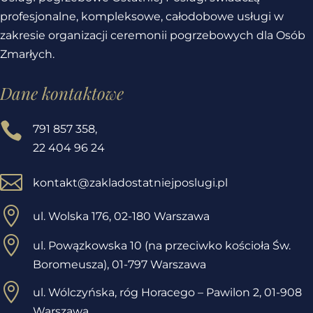
profesjonalne, kompleksowe, całodobowe usługi w
zakresie organizacji ceremonii pogrzebowych dla Osób
Zmarłych.
Dane kontaktowe

791 857 358
,
22 404 96 24

kontakt@zakladostatniejposlugi.pl

ul. Wolska 176, 02-180 Warszawa

ul. Powązkowska 10 (na przeciwko kościoła Św.
Boromeusza), 01-797 Warszawa

ul. Wólczyńska, róg Horacego – Pawilon 2,
01-908
Warszawa