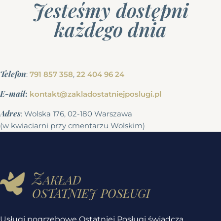
Jesteśmy dostępni
każdego dnia
Telefon
:
791 857 358
,
22 404 96 24
E-mail
:
kontakt@zakladostatniejposlugi.pl
Adres
: Wolska 176, 02-180 Warszawa
(w kwiaciarni przy cmentarzu Wolskim)
Zakład
ostatniej posługi
Usługi pogrzebowe Ostatniej Posługi świadczą