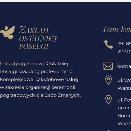
Zakład
Dane ko
ostatniej
posługi

791 8
22 40
Usługi pogrzebowe Ostatniej

konta
Posługi świadczą profesjonalne,

kompleksowe, całodobowe usługi
ul. Wo
w zakresie organizacji ceremonii
Wars
pogrzebowych dla Osób Zmarłych.

ul. P
przec
Borom
Wars