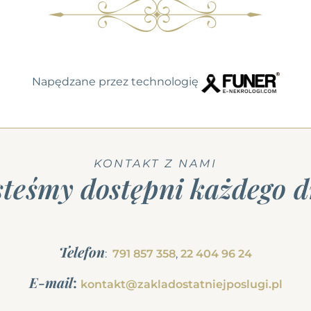
Napędzane przez technologię
KONTAKT Z NAMI
steśmy dostępni każdego d
Telefon
:
791 857 358
,
22 404 96 24
E-mail
:
kontakt@zakladostatniejposlugi.pl