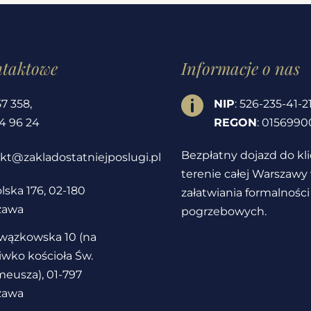
ntaktowe
Informacje o nas

57 358
,
NIP
: 526-235-41-2
4 96 24
REGON
: 0156990
Bezpłatny dojazd do kl
kt@zakladostatniejposlugi.pl
terenie całej Warszawy
lska 176, 02-180
załatwiania formalności
zawa
pogrzebowych.
owązkowska 10 (na
iwko kościoła Św.
eusza), 01-797
zawa