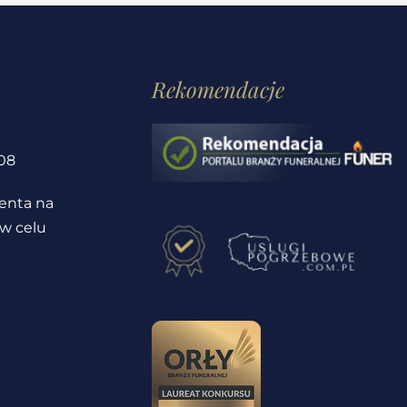
Rekomendacje
1
08
ienta na
 w celu