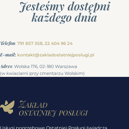
Jesteśmy dostępni
każdego dnia
Telefon
:
791 857 358
,
22 404 96 24
E-mail
:
kontakt@zakladostatniejposlugi.pl
Adres
: Wolska 176, 02-180 Warszawa
(w kwiaciarni przy cmentarzu Wolskim)
Zakład
ostatniej posługi
Usługi pogrzebowe Ostatniej Posługi świadczą