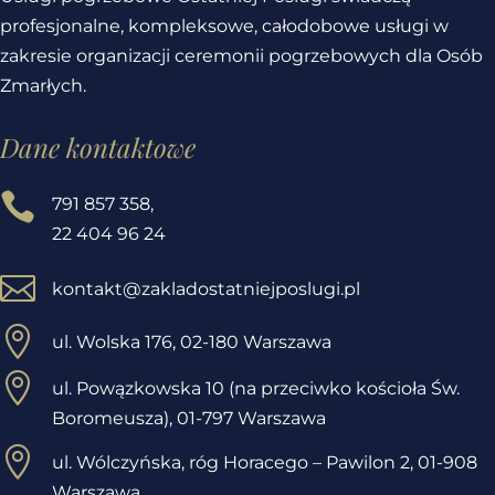
profesjonalne, kompleksowe, całodobowe usługi w
zakresie organizacji ceremonii pogrzebowych dla Osób
Zmarłych.
Dane kontaktowe

791 857 358
,
22 404 96 24

kontakt@zakladostatniejposlugi.pl

ul. Wolska 176, 02-180 Warszawa

ul. Powązkowska 10 (na przeciwko kościoła Św.
Boromeusza), 01-797 Warszawa

ul. Wólczyńska, róg Horacego – Pawilon 2,
01-908
Warszawa