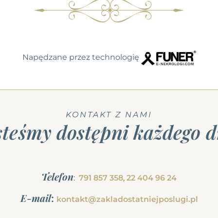
Napędzane przez technologię
KONTAKT Z NAMI
steśmy dostępni każdego d
Telefon
:
791 857 358
,
22 404 96 24
E-mail
:
kontakt@zakladostatniejposlugi.pl