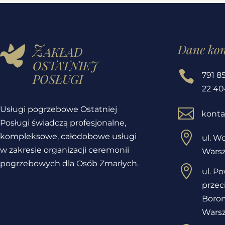
Zakład
Dane ko
ostatniej
posługi

791 8
22 40
Usługi pogrzebowe Ostatniej

konta
Posługi świadczą profesjonalne,

kompleksowe, całodobowe usługi
ul. Wo
w zakresie organizacji ceremonii
Wars
pogrzebowych dla Osób Zmarłych.

ul. P
przec
Borom
Wars