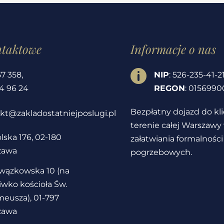
ntaktowe
Informacje o nas

57 358
,
NIP
: 526-235-41-2
4 96 24
REGON
: 0156990
Bezpłatny dojazd do kl
kt@zakladostatniejposlugi.pl
terenie całej Warszawy
lska 176, 02-180
załatwiania formalności
zawa
pogrzebowych.
owązkowska 10 (na
iwko kościoła Św.
eusza), 01-797
zawa