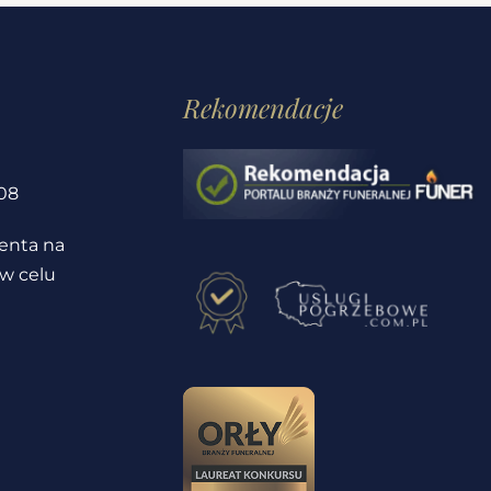
Rekomendacje
1
08
ienta na
 w celu