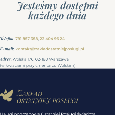
Jesteśmy dostępni
każdego dnia
Telefon
:
791 857 358
,
22 404 96 24
E-mail
:
kontakt@zakladostatniejposlugi.pl
Adres
: Wolska 176, 02-180 Warszawa
(w kwiaciarni przy cmentarzu Wolskim)
Zakład
ostatniej posługi
Usługi pogrzebowe Ostatniej Posługi świadczą