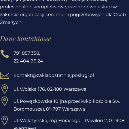
profesjonalne, kompleksowe, całodobowe usługi w
zakresie organizacji ceremonii pogrzebowych dla Osób
Zmarłych.
Dane kontaktowe

791 857 358
,
22 404 96 24

kontakt@zakladostatniejposlugi.pl

ul. Wolska 176, 02-180 Warszawa

ul. Powązkowska 10 (na przeciwko kościoła Św.
Boromeusza), 01-797 Warszawa

ul. Wólczyńska, róg Horacego – Pawilon 2,
01-908
Warszawa