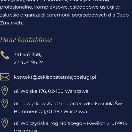
profesjonalne, kompleksowe, całodobowe usługi w
zakresie organizacji ceremonii pogrzebowych dla Osób
Zmarłych.
Dane kontaktowe

791 857 358
,
22 404 96 24

kontakt@zakladostatniejposlugi.pl

ul. Wolska 176, 02-180 Warszawa

ul. Powązkowska 10 (na przeciwko kościoła Św.
Boromeusza), 01-797 Warszawa

ul. Wólczyńska, róg Horacego – Pawilon 2,
01-908
Warszawa