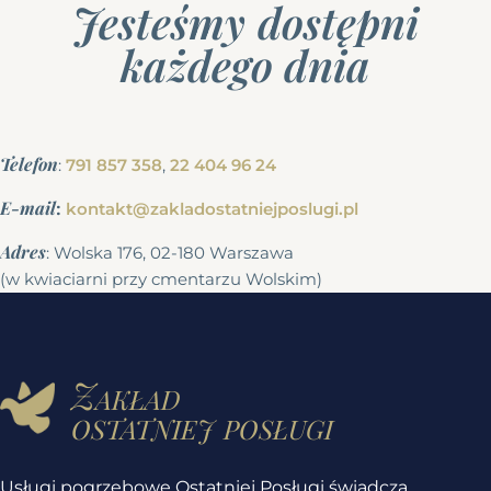
Jesteśmy dostępni
każdego dnia
Telefon
:
791 857 358
,
22 404 96 24
E-mail
:
kontakt@zakladostatniejposlugi.pl
Adres
: Wolska 176, 02-180 Warszawa
(w kwiaciarni przy cmentarzu Wolskim)
Zakład
ostatniej posługi
Usługi pogrzebowe Ostatniej Posługi świadczą