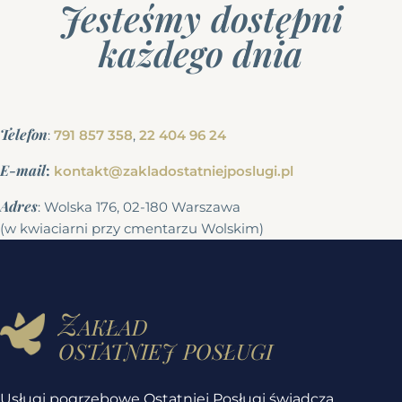
Jesteśmy dostępni
każdego dnia
Telefon
:
791 857 358
,
22 404 96 24
E-mail
:
kontakt@zakladostatniejposlugi.pl
Adres
: Wolska 176, 02-180 Warszawa
(w kwiaciarni przy cmentarzu Wolskim)
Zakład
ostatniej posługi
Usługi pogrzebowe Ostatniej Posługi świadczą