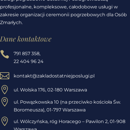
profesjonalne, kompleksowe, całodobowe usługi w
zakresie organizacji ceremonii pogrzebowych dla Osób
Zmarłych.
Dane kontaktowe

791 857 358
,
22 404 96 24

kontakt@zakladostatniejposlugi.pl

ul. Wolska 176, 02-180 Warszawa

ul. Powązkowska 10 (na przeciwko kościoła Św.
Boromeusza), 01-797 Warszawa

ul. Wólczyńska, róg Horacego – Pawilon 2,
01-908
Warszawa