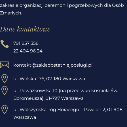
zakresie organizacji ceremonii pogrzebowych dla Osób
Zmarłych.
Dane kontaktowe

791 857 358
,
22 404 96 24

kontakt@zakladostatniejposlugi.pl

ul. Wolska 176, 02-180 Warszawa

ul. Powązkowska 10 (na przeciwko kościoła Św.
Boromeusza), 01-797 Warszawa

ul. Wólczyńska, róg Horacego – Pawilon 2,
01-908
Warszawa