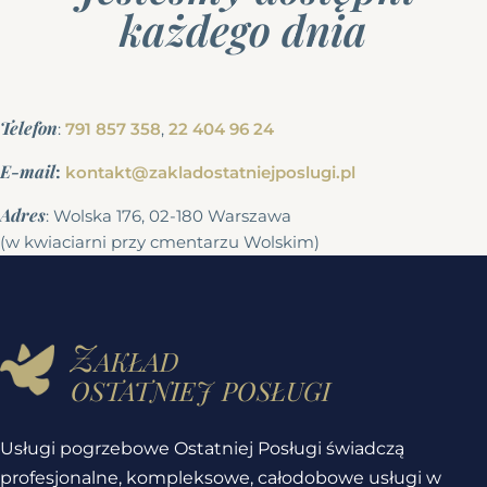
każdego dnia
Telefon
:
791 857 358
,
22 404 96 24
E-mail
:
kontakt@zakladostatniejposlugi.pl
Adres
: Wolska 176, 02-180 Warszawa
(w kwiaciarni przy cmentarzu Wolskim)
Zakład
ostatniej posługi
Usługi pogrzebowe Ostatniej Posługi świadczą
profesjonalne, kompleksowe, całodobowe usługi w