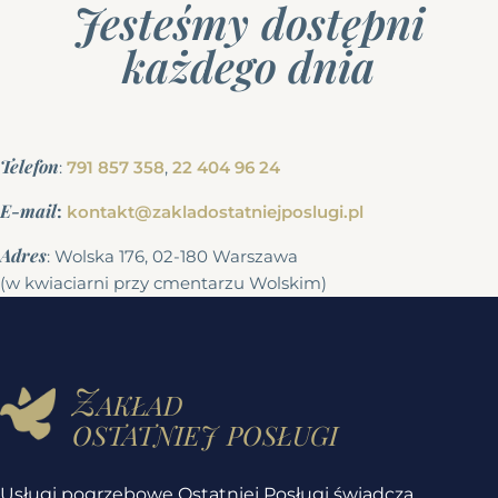
Jesteśmy dostępni
każdego dnia
Telefon
:
791 857 358
,
22 404 96 24
E-mail
:
kontakt@zakladostatniejposlugi.pl
Adres
: Wolska 176, 02-180 Warszawa
(w kwiaciarni przy cmentarzu Wolskim)
Zakład
ostatniej posługi
Usługi pogrzebowe Ostatniej Posługi świadczą