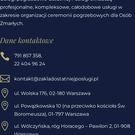
profesjonalne, kompleksowe, całodobowe usługi w
zakresie organizacji ceremonii pogrzebowych dla Osób
Zmarłych.
Dane kontaktowe

791 857 358
,
22 404 96 24

kontakt@zakladostatniejposlugi.pl

ul. Wolska 176, 02-180 Warszawa

ul. Powązkowska 10 (na przeciwko kościoła Św.
Boromeusza), 01-797 Warszawa

ul. Wólczyńska, róg Horacego – Pawilon 2,
01-908
Warszawa