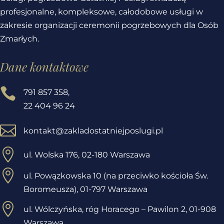
profesjonalne, kompleksowe, całodobowe usługi w
zakresie organizacji ceremonii pogrzebowych dla Osób
Zmarłych.
Dane kontaktowe

791 857 358
,
22 404 96 24

kontakt@zakladostatniejposlugi.pl

ul. Wolska 176, 02-180 Warszawa

ul. Powązkowska 10 (na przeciwko kościoła Św.
Boromeusza), 01-797 Warszawa

ul. Wólczyńska, róg Horacego – Pawilon 2,
01-908
Warszawa