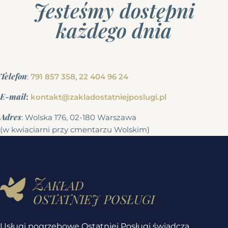
Jesteśmy dostępni
każdego dnia
Telefon
:
791 857 358
,
22 404 96 24
E-mail
:
kontakt@zakladostatniejposlugi.pl
Adres
: Wolska 176, 02-180 Warszawa
(w kwiaciarni przy cmentarzu Wolskim)
Zakład
ostatniej posługi
Usługi pogrzebowe Ostatniej Posługi świadczą