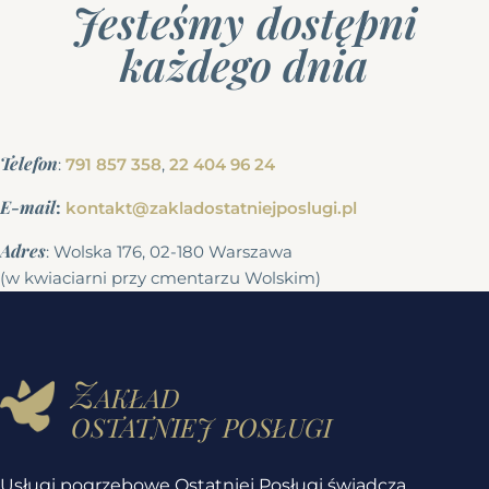
Jesteśmy dostępni
każdego dnia
Telefon
:
791 857 358
,
22 404 96 24
E-mail
:
kontakt@zakladostatniejposlugi.pl
Adres
: Wolska 176, 02-180 Warszawa
(w kwiaciarni przy cmentarzu Wolskim)
Zakład
ostatniej posługi
Usługi pogrzebowe Ostatniej Posługi świadczą