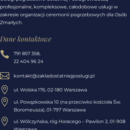
profesjonalne, kompleksowe, całodobowe usługi w
zakresie organizacji ceremonii pogrzebowych dla Osób
Zmarłych.
Dane kontaktowe

791 857 358
,
22 404 96 24

kontakt@zakladostatniejposlugi.pl

ul. Wolska 176, 02-180 Warszawa

ul. Powązkowska 10 (na przeciwko kościoła Św.
Boromeusza), 01-797 Warszawa

ul. Wólczyńska, róg Horacego – Pawilon 2,
01-908
Warszawa