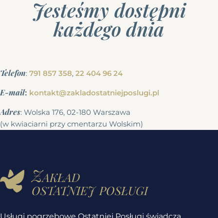
Jesteśmy dostępni
każdego dnia
Telefon
:
791 857 358
,
22 404 96 24
E-mail
:
kontakt@zakladostatniejposlugi.pl
Adres
: Wolska 176, 02-180 Warszawa
(w kwiaciarni przy cmentarzu Wolskim)
Zakład
ostatniej posługi
Usługi pogrzebowe Ostatniej Posługi świadczą