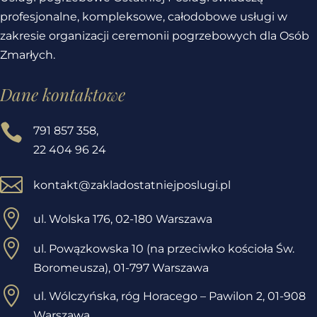
profesjonalne, kompleksowe, całodobowe usługi w
zakresie organizacji ceremonii pogrzebowych dla Osób
Zmarłych.
Dane kontaktowe

791 857 358
,
22 404 96 24

kontakt@zakladostatniejposlugi.pl

ul. Wolska 176, 02-180 Warszawa

ul. Powązkowska 10 (na przeciwko kościoła Św.
Boromeusza), 01-797 Warszawa

ul. Wólczyńska, róg Horacego – Pawilon 2,
01-908
Warszawa